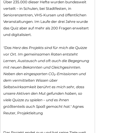
Über 235.000 dieser Hefte wurden bundesweit 
verteilt – in Schulen, bei Stadtfesten, in 
Seniorenzentren, VHS-Kursen und öffentlichen 
Veranstaltungen. Im Laufe der drei Jahre wurde 
das Quiz aber auf mehr als 200 Fragen erweitert 
und digitalisiert.
"Das Herz des Projekts sind für mich die Quizze 
vor Ort. Im gemeinsamen Raten entsteht 
Lernen, Austausch und oft auch die Begegnung 
mit neuen Bekannten und Gleichgesinnten. 
Neben den eingesparten CO₂-Emissionen und 
dem vermittelten Wissen über 
Selbstwirksamkeit berührt es mich sehr, dass 
unsere Aktiven den Mut gefunden haben, so 
viele Quizze zu spielen – und es ihnen 
größtenteils auch Spaß gemacht hat."
 Agnes 
Reuter, Projektleitung
Das Projekt endet nun und hat seine Ziele weit 