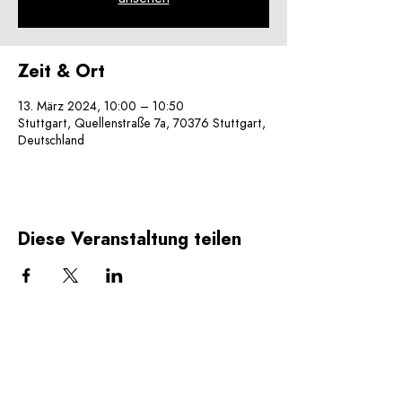
Zeit & Ort
13. März 2024, 10:00 – 10:50
Stuttgart, Quellenstraße 7a, 70376 Stuttgart,
Deutschland
Diese Veranstaltung teilen
Reporters for Future e.V.
Quellenstrasse 7a | D-
70376 Stuttgart
Eintragen beim Amtsgericht Stuttgart VR