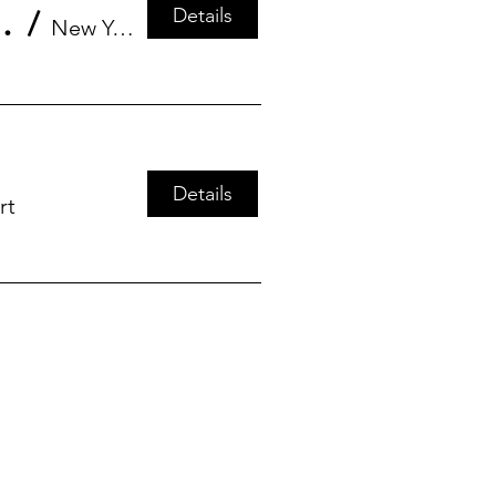
Details
print for Media Transformation
/
New York
Details
rt