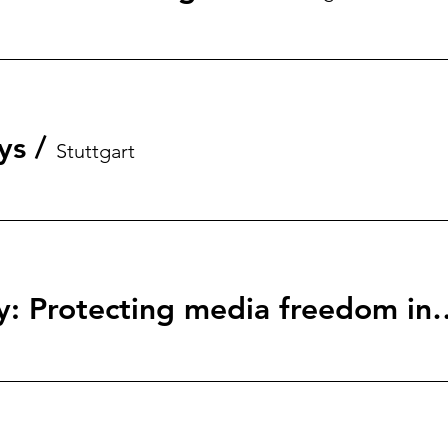
ys
/
Stuttgart
Rethinking safety: Protecting med