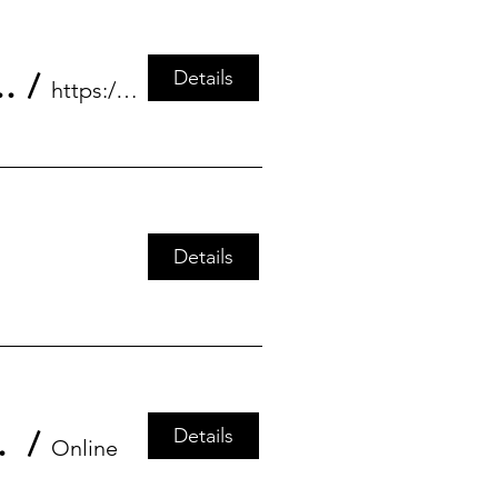
Details
in herausfordernden Zeiten
/
https://kreativ.mfg.de/veranstaltungen/deta
Details
Details
en und Praxis
/
Online