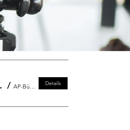
Details
.26, | 17.30 Uhr ONLINE
/
AP-Bündnistreffen FFF