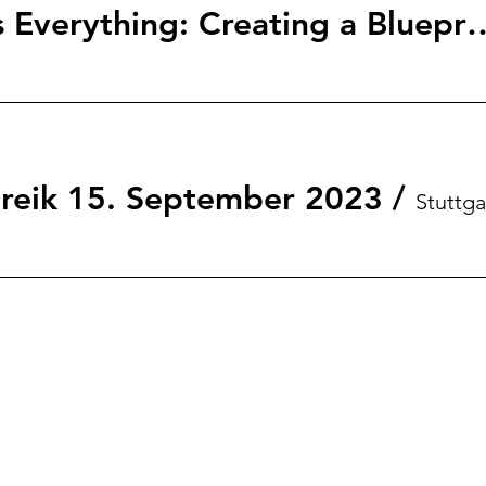
Climate Changes Everything: Creating a Blue
treik 15. September 2023
/
Stuttga
V.
uttgart