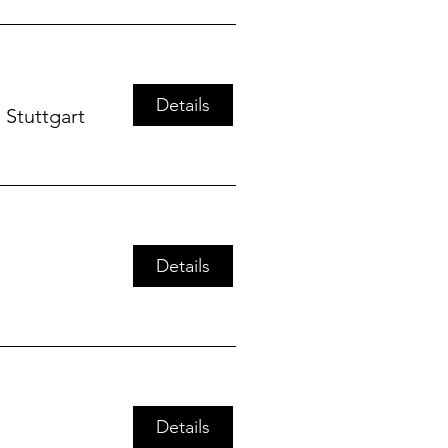
Details
/
Stuttgart
Details
Details