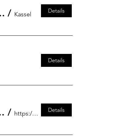
Details
Transformation der Mobilitätsindustrien
/
Kassel
Details
Details
in herausfordernden Zeiten
/
https://kreativ.mfg.de/veranstaltungen/deta