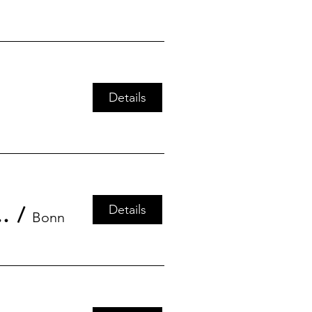
Details
Details
ia freedom in times of crisis
/
Bonn