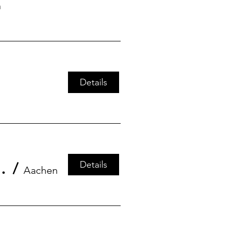
n
Details
Details
– und global gefährdet!
/
Aachen