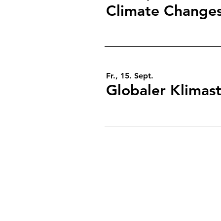
Fr., 15. Sept.
Globaler Klimas
Reporters for Future e.
Quellenstrasse 7a | D-
70376 St