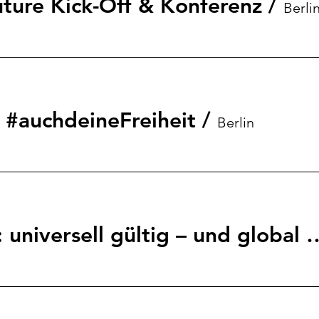
uture Kick-Off & Konferenz
/
Berli
st #auchdeineFreiheit
/
Berlin
Menschenrechte: universell gültig 